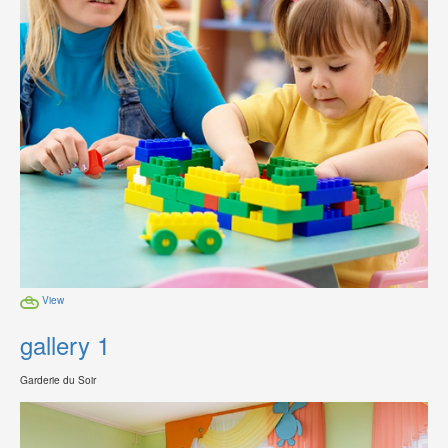
View
gallery 1
Garderie du Soir