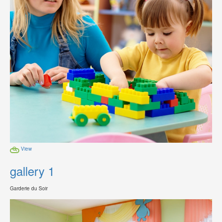
View
gallery 1
Garderie du Soir