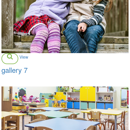
View
gallery 7
Daisy Room, Little People Room