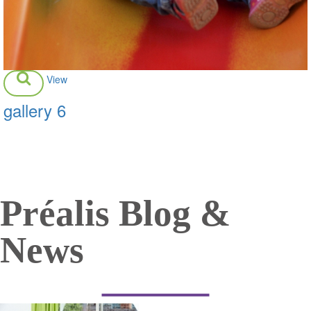
View
gallery 6
Garderie du Soir, Little People Room, Outside Play Area
Préalis Blog &
News