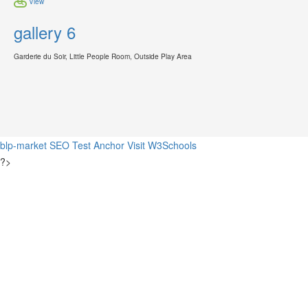
View
gallery 6
Garderie du Soir, Little People Room, Outside Play Area
blp-market
SEO Test Anchor
Visit W3Schools
?>