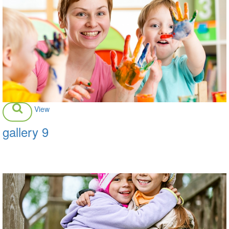
View
gallery 9
Daisy Room, Garderie du Soir, Little People Room, Outside Play
Area