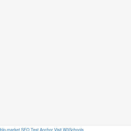
blp-market
SEO Test Anchor
Visit W3Schools