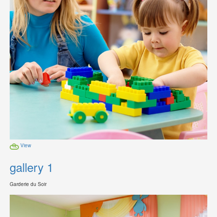
View
gallery 1
Garderie du Soir