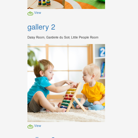
View
gallery 2
Daisy Room, Garderie du Soir, Little People Room
View