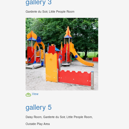
gallery 3
Garderie du Soir, Little People Room
View
gallery 5
Daisy Room, Garderie du Soir, Little People Room,
Outside Play Area