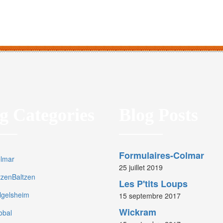
g Categories
Blog Posts
Formulaires-Colmar
olmar
25 juillet 2019
rtzenBaltzen
Les P'tits Loups
olgelsheim
15 septembre 2017
Wickram
obal