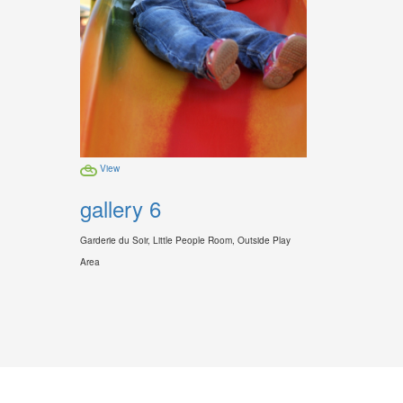
View
gallery 6
Garderie du Soir, Little People Room, Outside Play
Area