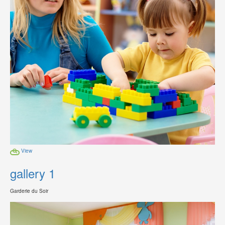
View
gallery 1
Garderie du Soir