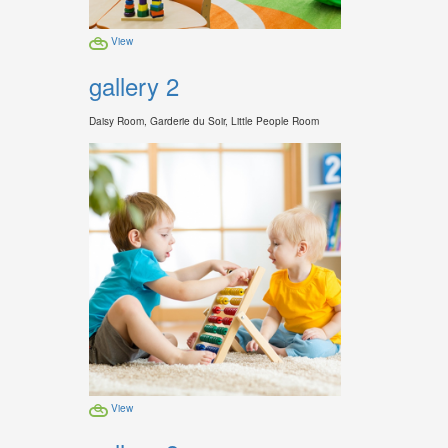
View
gallery 2
Daisy Room, Garderie du Soir, Little People Room
View