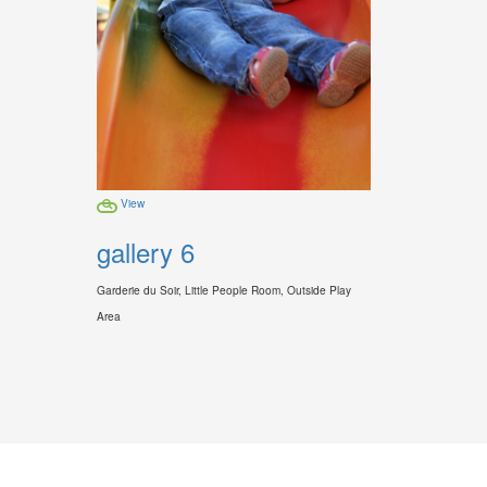
View
gallery 6
Garderie du Soir, Little People Room, Outside Play
Area