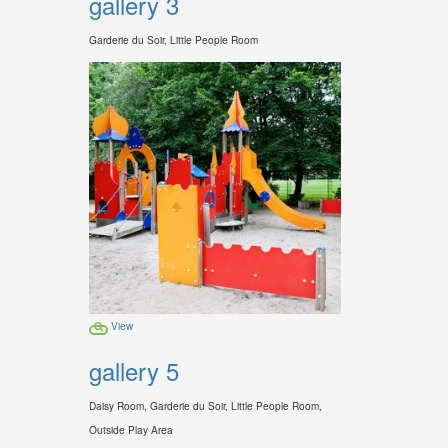
gallery 3
Garderie du Soir, Little People Room
View
gallery 5
Daisy Room, Garderie du Soir, Little People Room,
Outside Play Area