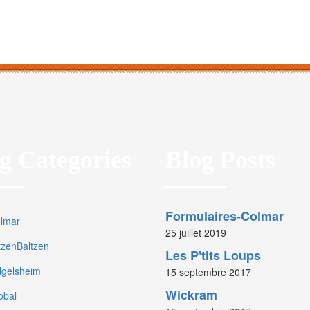
g Categories
Blog Posts
Formulaires-Colmar
olmar
25 juillet 2019
rtzenBaltzen
Les P'tits Loups
olgelsheim
15 septembre 2017
Wickram
obal