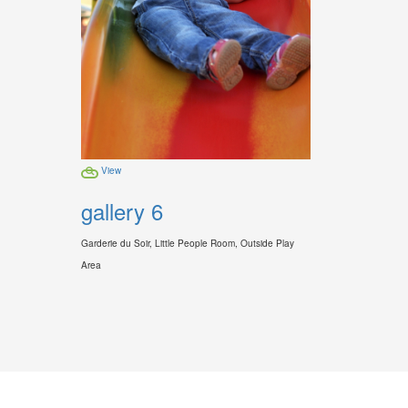
View
gallery 6
Garderie du Soir, Little People Room, Outside Play
Area