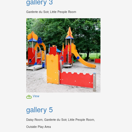
gallery 3
Garderie du Soir, Little People Room
View
gallery 5
Daisy Room, Garderie du Soir, Little People Room,
Outside Play Area