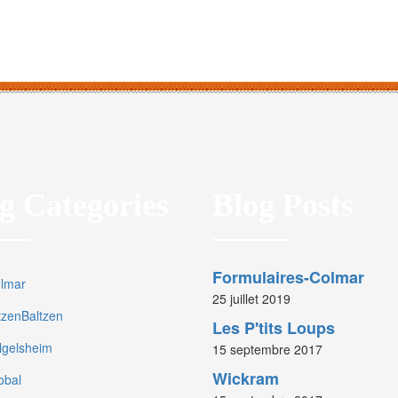
g Categories
Blog Posts
Formulaires-Colmar
olmar
25 juillet 2019
rtzenBaltzen
Les P'tits Loups
olgelsheim
15 septembre 2017
Wickram
obal