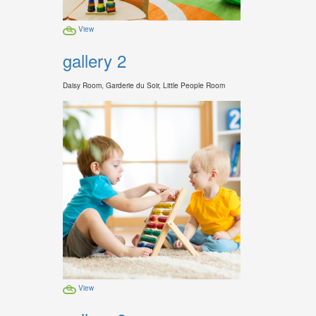
View
gallery 2
Daisy Room, Garderie du Soir, Little People Room
View