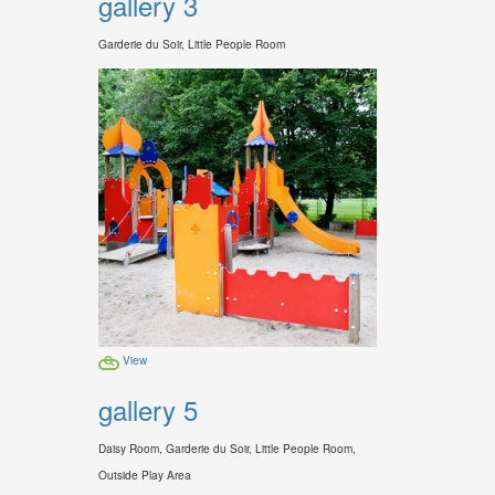
gallery 3
Garderie du Soir, Little People Room
View
gallery 5
Daisy Room, Garderie du Soir, Little People Room,
Outside Play Area