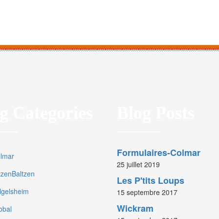
g Categories
Blog Posts
Formulaires-Colmar
olmar
25 juillet 2019
rtzenBaltzen
Les P'tits Loups
olgelsheim
15 septembre 2017
Wickram
obal