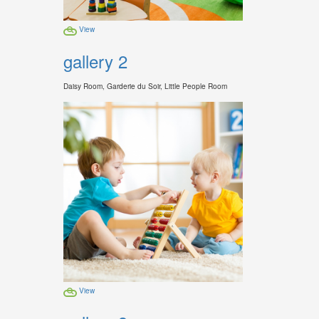
View
gallery 2
Daisy Room, Garderie du Soir, Little People Room
View