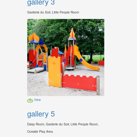
gallery 3
Garderie du Soir, Little People Room
View
gallery 5
Daisy Room, Garderie du Soir, Little People Room,
Outside Play Area