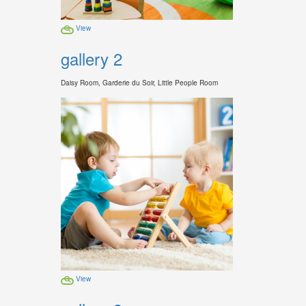
View
gallery 2
Daisy Room, Garderie du Soir, Little People Room
View