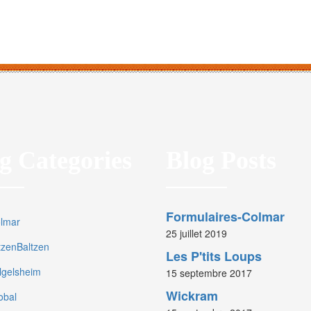
g Categories
Blog Posts
Formulaires-Colmar
olmar
25 juillet 2019
rtzenBaltzen
Les P'tits Loups
olgelsheim
15 septembre 2017
Wickram
obal