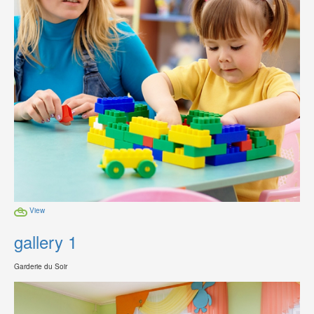
View
gallery 1
Garderie du Soir