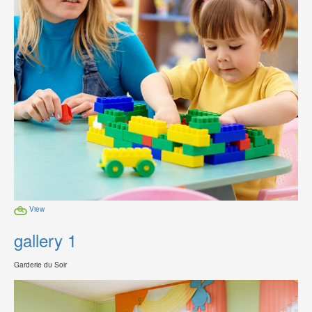
View
gallery 1
Garderie du Soir