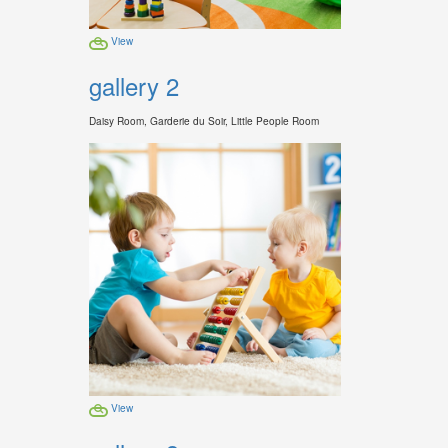
View
gallery 2
Daisy Room, Garderie du Soir, Little People Room
View