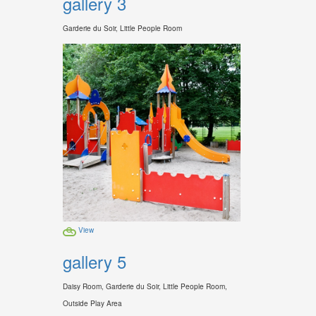
gallery 3
Garderie du Soir, Little People Room
View
gallery 5
Daisy Room, Garderie du Soir, Little People Room,
Outside Play Area