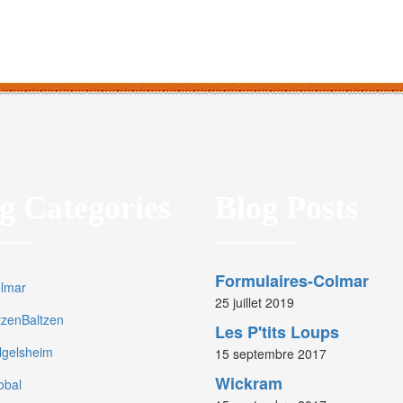
g Categories
Blog Posts
Formulaires-Colmar
olmar
25 juillet 2019
rtzenBaltzen
Les P'tits Loups
olgelsheim
15 septembre 2017
Wickram
obal