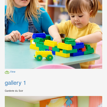
View
gallery 1
Garderie du Soir