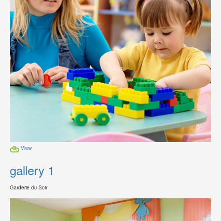
View
gallery 1
Garderie du Soir