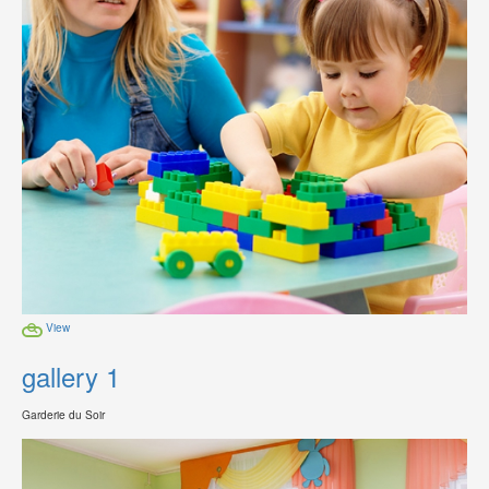
View
gallery 1
Garderie du Soir