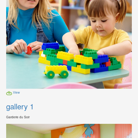
View
gallery 1
Garderie du Soir