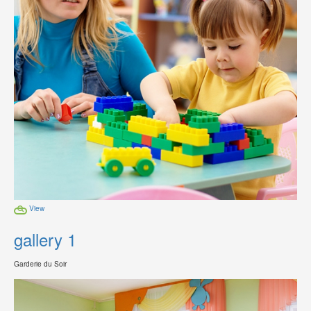
View
gallery 1
Garderie du Soir