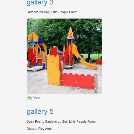
gallery 3
Garderie du Soir, Little People Room
View
gallery 5
Daisy Room, Garderie du Soir, Little People Room,
Outside Play Area