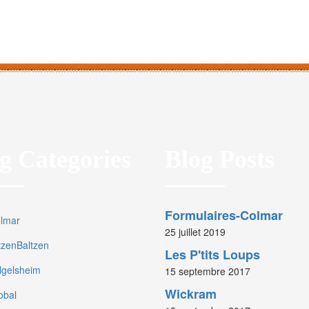
g Categories
Blog Posts
Formulaires-Colmar
olmar
25 juillet 2019
rtzenBaltzen
Les P'tits Loups
olgelsheim
15 septembre 2017
Wickram
obal