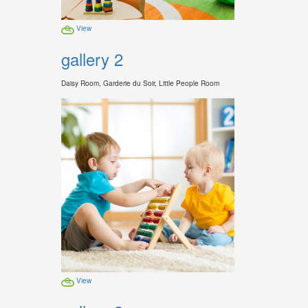
View
gallery 2
Daisy Room, Garderie du Soir, Little People Room
View