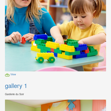
View
gallery 1
Garderie du Soir