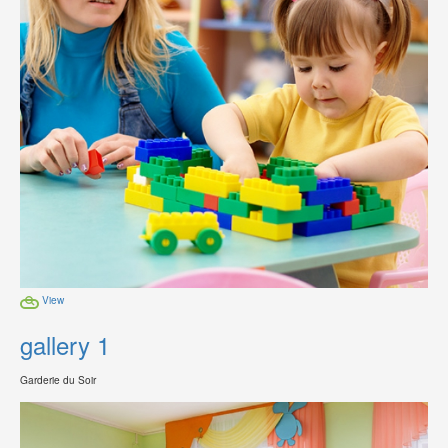
View
gallery 1
Garderie du Soir