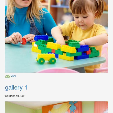
View
gallery 1
Garderie du Soir