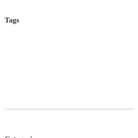
Tags
education
ecole Pasteur
story time
dance
play
Macé,
Fontaine,
Oberlin,
Roses,
StAnne