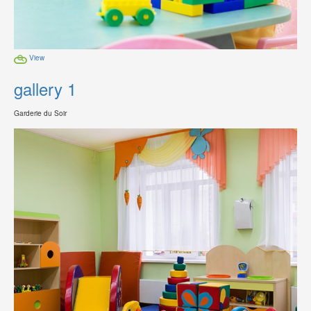
View
gallery 1
Garderie du Soir