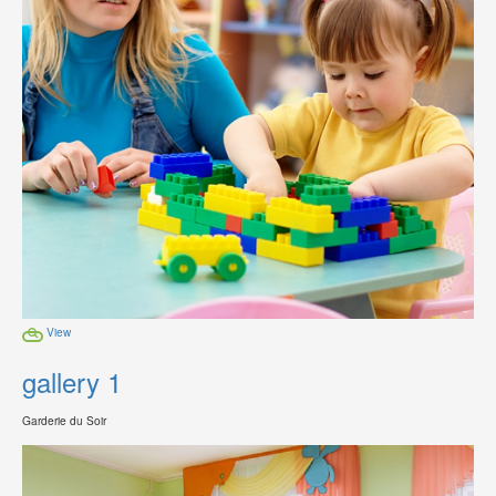
View
gallery 1
Garderie du Soir