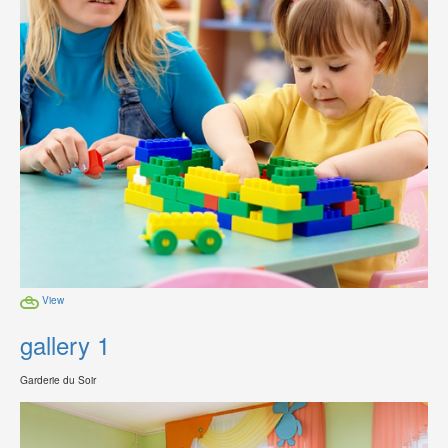
View
gallery 1
Garderie du Soir