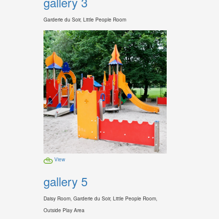
gallery 3
Garderie du Soir, Little People Room
View
gallery 5
Daisy Room, Garderie du Soir, Little People Room,
Outside Play Area