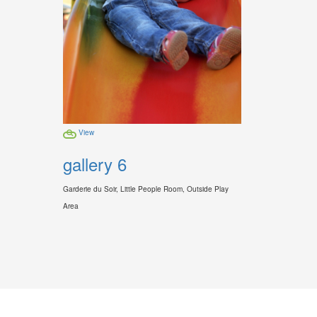
View
gallery 6
Garderie du Soir, Little People Room, Outside Play
Area