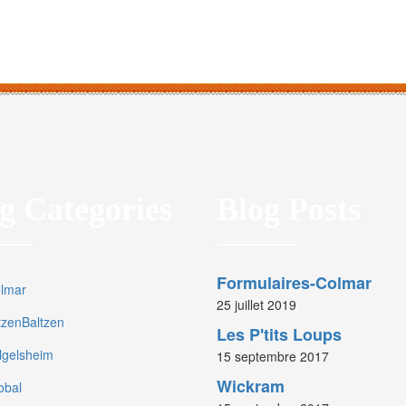
g Categories
Blog Posts
Formulaires-Colmar
olmar
25 juillet 2019
rtzenBaltzen
Les P'tits Loups
olgelsheim
15 septembre 2017
Wickram
obal