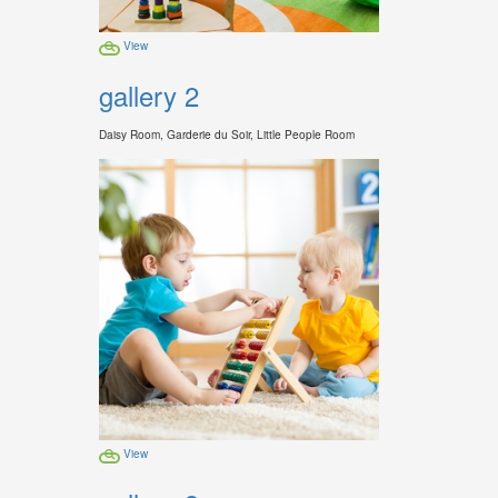
View
gallery 2
Daisy Room, Garderie du Soir, Little People Room
View