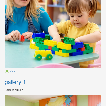
View
gallery 1
Garderie du Soir