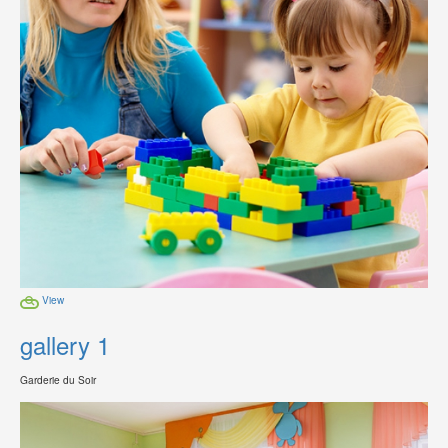
View
gallery 1
Garderie du Soir