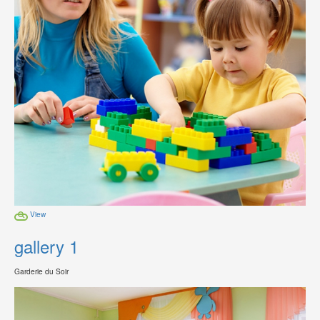
View
gallery 1
Garderie du Soir