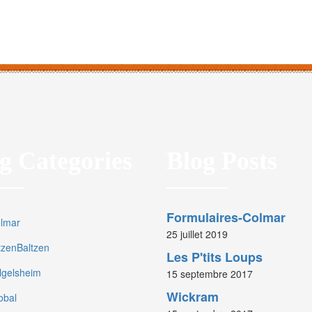
g Categories
Blog Posts
Formulaires-Colmar
olmar
25 juillet 2019
rtzenBaltzen
Les P'tits Loups
olgelsheim
15 septembre 2017
Wickram
obal