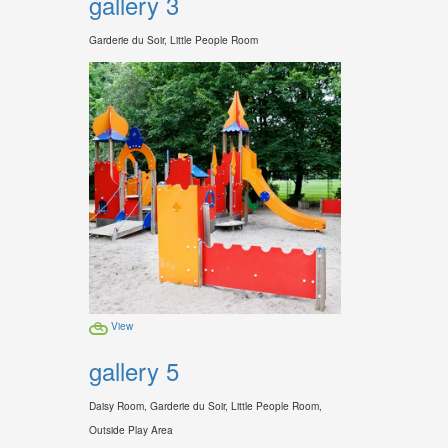
gallery 3
Garderie du Soir, Little People Room
View
gallery 5
Daisy Room, Garderie du Soir, Little People Room,
Outside Play Area