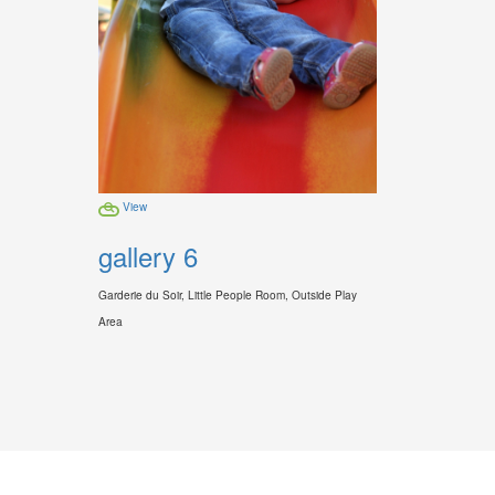
View
gallery 6
Garderie du Soir, Little People Room, Outside Play
Area