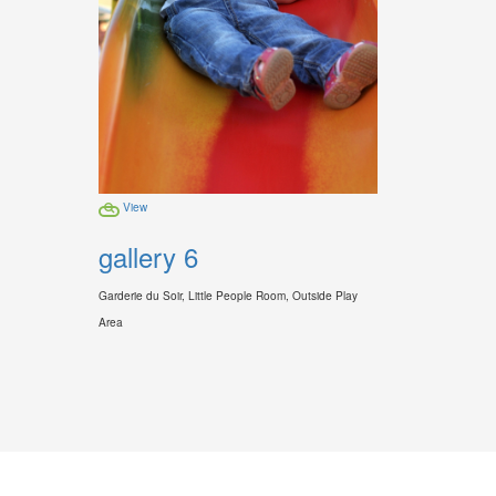
View
gallery 6
Garderie du Soir, Little People Room, Outside Play
Area