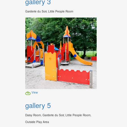
gallery 3
Garderie du Soir, Little People Room
View
gallery 5
Daisy Room, Garderie du Soir, Little People Room,
Outside Play Area