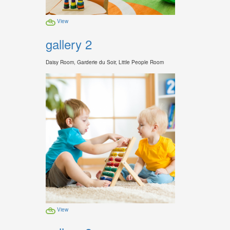
View
gallery 2
Daisy Room, Garderie du Soir, Little People Room
View