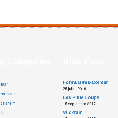
g Categories
Blog Posts
Formulaires-Colmar
olmar
25 juillet 2019
rtzenBaltzen
Les P'tits Loups
olgelsheim
15 septembre 2017
Wickram
obal