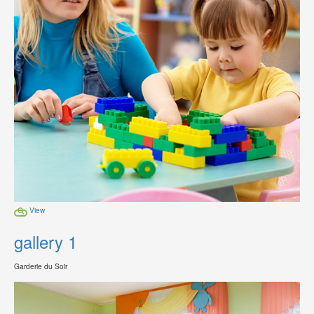
View
gallery 1
Garderie du Soir