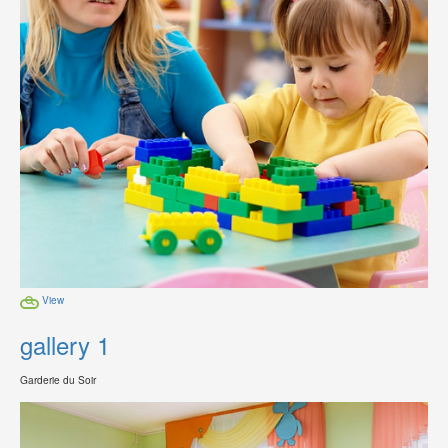
View
gallery 1
Garderie du Soir