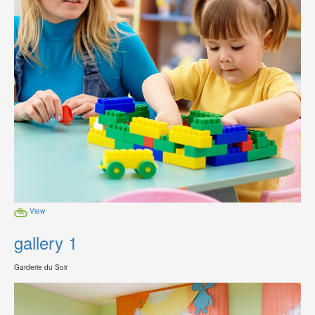
View
gallery 1
Garderie du Soir