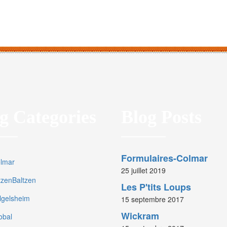
g Categories
Blog Posts
Formulaires-Colmar
olmar
25 juillet 2019
rtzenBaltzen
Les P'tits Loups
olgelsheim
15 septembre 2017
Wickram
obal