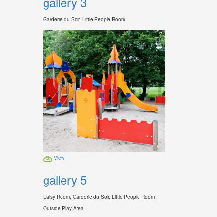
gallery 3
Garderie du Soir, Little People Room
View
gallery 5
Daisy Room, Garderie du Soir, Little People Room,
Outside Play Area