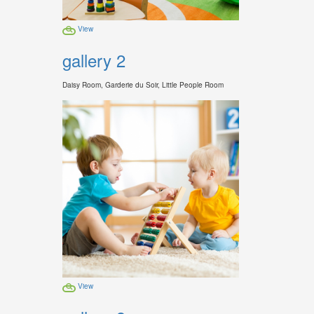
View
gallery 2
Daisy Room, Garderie du Soir, Little People Room
View