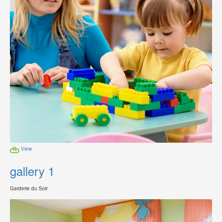
View
gallery 1
Garderie du Soir